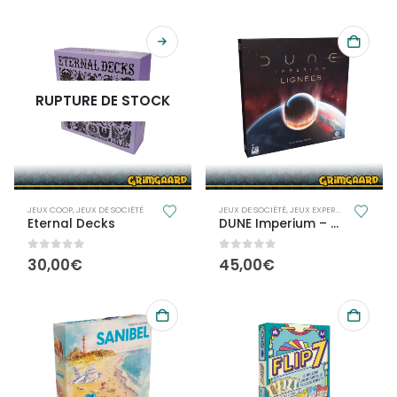
RUPTURE DE STOCK
JEUX COOP
,
JEUX DE SOCIÉTÉ
JEUX DE SOCIÉTÉ
,
JEUX EXPERTS
,
JEUX POUR 
Eternal Decks
DUNE Imperium – Lignées
0
out of 5
0
out of 5
30,00
€
45,00
€