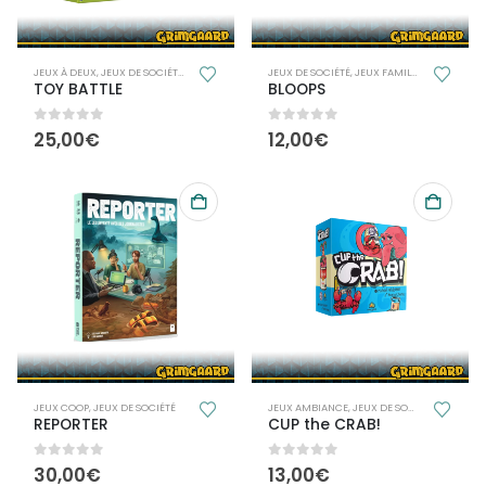
JEUX À DEUX
,
JEUX DE SOCIÉTÉ
,
JEUX FAMILLE
JEUX DE SOCIÉTÉ
,
JEUX FAMILLE
TOY BATTLE
BLOOPS
0
out of 5
0
out of 5
25,00
€
12,00
€
JEUX COOP
,
JEUX DE SOCIÉTÉ
JEUX AMBIANCE
,
JEUX DE SOCIÉTÉ
,
JEUX FAM
REPORTER
CUP the CRAB!
0
out of 5
0
out of 5
30,00
€
13,00
€