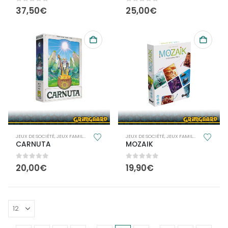
0
out of 5
0
out of 5
37,50
€
25,00
€
JEUX DE SOCIÉTÉ
,
JEUX FAMILLE
JEUX DE SOCIÉTÉ
,
JEUX FAMILLE
CARNUTA
MOZAIK
0
out of 5
0
out of 5
20,00
€
19,90
€