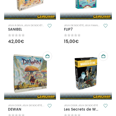
JEUX À DEUX
,
JEUX DE SOCIÉTÉ
,
JEUX FAMILLE
JEUX DE SOCIÉTÉ
,
JEUX FAMILLE
SANIBEL
FLIP7
0
out of 5
0
out of 5
42,00
€
15,00
€
JEUX COOP
,
JEUX DE SOCIÉTÉ
,
JEUX FAMILLE
JEUX COOP
,
JEUX DE SOCIÉTÉ
DEWAN
Les Secrets de Warden Keene