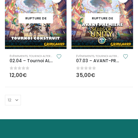
RUPTURE DE
RUPTURE DE
STOCK
STOCK
ÉVÈNEMENTS
,
TOURNOI ALTERED
ÉVÈNEMENTS
,
TOURNOI ALTERED
02.04 – Tournoi ALTERED
07.03 – AVANT-PREMIÈRE ALTERED
0
out of 5
0
out of 5
12,00
€
35,00
€