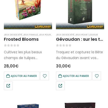
JEUX DE SOCIÉTÉ
,
JEUX FAMILLE
,
JEUX POUR 1 JOUEUR
JEUX DE SOCIÉTÉ
,
JEUX POUR 1 JOUEUR
Frosted Blooms
Gévaudan : sur les traces de la bête
0
out of 5
0
out of 5
Cultivez les plus beaux
Traquez et capturez la Bête
champs de tulipes…
du Gévaudan avant vos
rivaux…
28,00
€
30,00
€
AJOUTER AU PANIER
AJOUTER AU PANIER