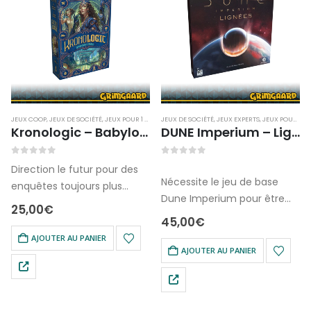
JEUX COOP
,
JEUX DE SOCIÉTÉ
,
JEUX POUR 1 JOUEUR
JEUX DE SOCIÉTÉ
,
JEUX EXPERTS
,
JEUX POUR 1 JOUEUR
Kronologic – Babylon 2500
DUNE Imperium – Lignées
0
out of 5
0
out of 5
Direction le futur pour des
Nécessite le jeu de base
enquêtes toujours plus
Dune Imperium pour être
relevées…
25,00
€
joué.
45,00
€
Lignées est une extension
AJOUTER AU PANIER
pour le jeu Dune : Imperium
AJOUTER AU PANIER
qui enrichit le jeu de base et
Insurrection avec de
nouveaux…