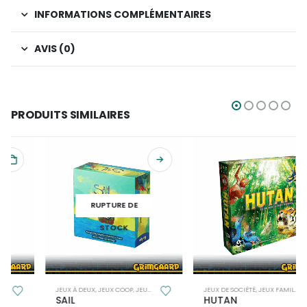
INFORMATIONS COMPLÉMENTAIRES
AVIS (0)
PRODUITS SIMILAIRES
RUPTURE DE
STOCK
FAMILLE
JEUX À DEUX
,
JEUX COOP
,
JEUX DE SOCIÉTÉ
JEUX DE SOCIÉTÉ
,
JEUX FAMILLE
,
JEUX POUR 
SAIL
HUTAN