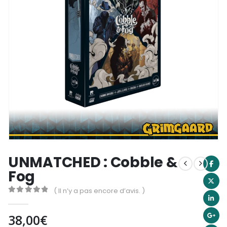
UNMATCHED : Cobble &
Fog
( Il n’y a pas encore d’avis. )
0
out of 5
38,00
€