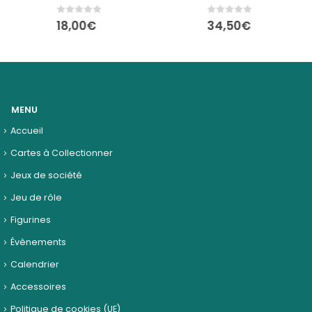
0
out of 5
0
out of 5
18,00
€
34,50
€
MENU
Accueil
Cartes à Collectionner
Jeux de société
Jeu de rôle
Figurines
Évènements
Calendrier
Accessoires
Politique de cookies (UE)