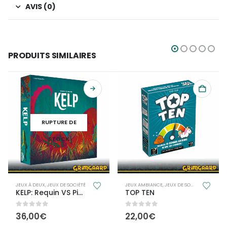
AVIS (0)
PRODUITS SIMILAIRES
RUPTURE DE
STOCK
LLE
JEUX À DEUX
,
JEUX DE SOCIÉTÉ
JEUX AMBIANCE
,
JEUX DE SOCIÉTÉ
,
JEUX FAM
KELP: Requin VS Pieuvre
TOP TEN
0
out of 5
0
out of 5
36,00
€
22,00
€