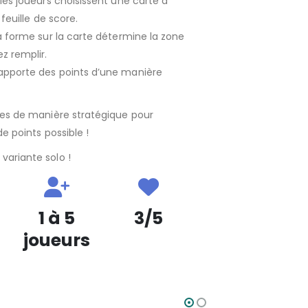
les joueurs choisissent une carte à
 feuille de score.
a forme sur la carte détermine la zone
z remplir.
pporte des points d’une manière
tes de manière stratégique pour
de points possible !
ariante solo !
1 à 5
3/5
joueurs