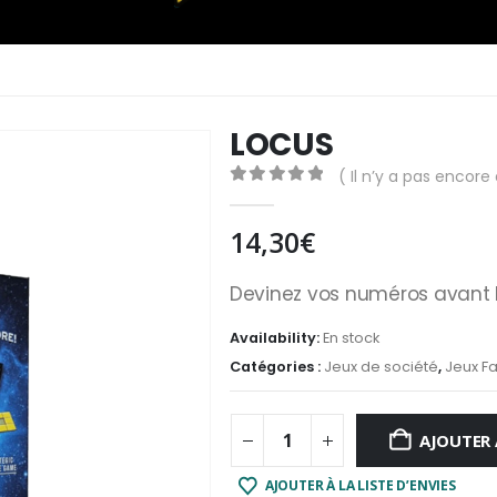
LOCUS
( Il n’y a pas encore 
0
out of 5
14,30
€
Devinez vos numéros avant l
Availability:
En stock
Catégories :
Jeux de société
,
Jeux Fa
AJOUTER 
AJOUTER À LA LISTE D’ENVIES