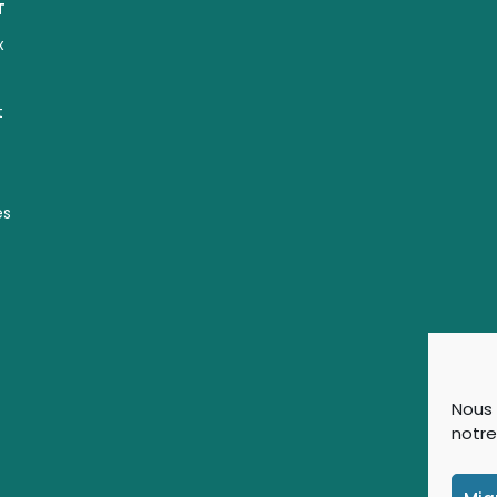
T
x
t
es
Nous 
notre