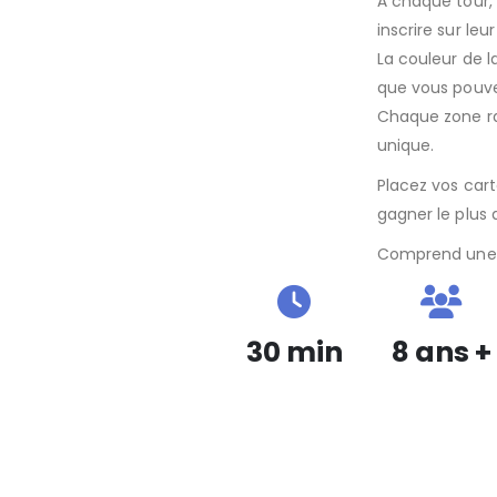
À chaque tour, 
inscrire sur leur
La couleur de l
que vous pouve
Chaque zone ra
unique.
Placez vos car
gagner le plus 
Comprend une v
30 min
8 ans +