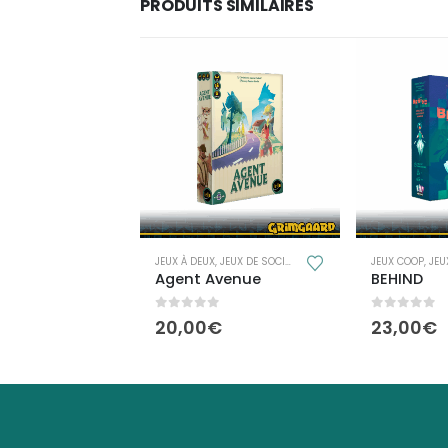
PRODUITS SIMILAIRES
,
JEUX DE SOCIÉTÉ
JEUX COOP
,
JEUX DE SOCIÉTÉ
,
JEUX POUR 1 JOUEUR
JEUX COOP
,
JEUX
Avenue
BEHIND
LEVEL 10
f 5
0
out of 5
0
out of 
€
23,00
€
12,00
€