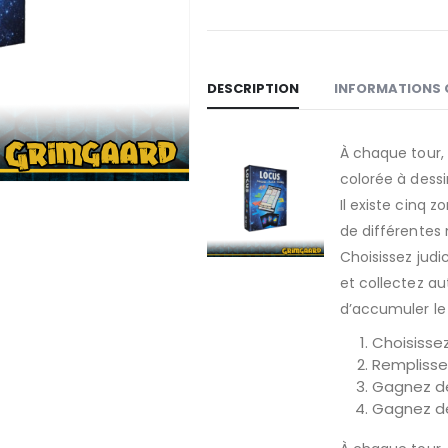
DESCRIPTION
INFORMATIONS 
À chaque tour, 
colorée à dessin
Il existe cinq 
de différentes
Choisissez jud
et collectez au
d’accumuler le 
Choisissez
Remplisse
Gagnez de
Gagnez de