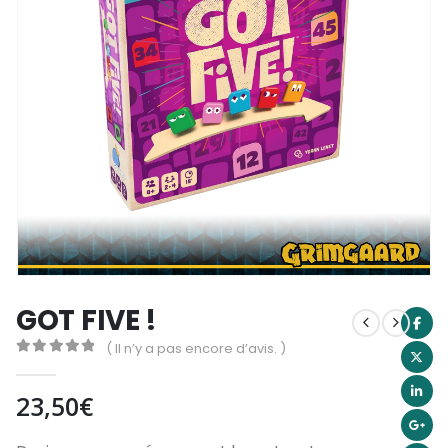
GOT FIVE !
( Il n’y a pas encore d’avis. )
0
out of 5
23,50
€