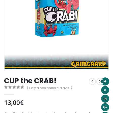
CUP the CRAB!
( Il n’y a pas encore d’avis. )
0
out of 5
13,00
€