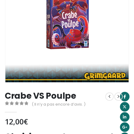
Crabe VS Poulpe
( Il n’y a pas encore d’avis. )
0
out of 5
12,00
€