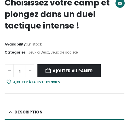
Choisissez votre camp et
plongez dans un duel
tactique intense !
Availability:
En stock
Catégories :
Jeux à Deux
,
Jeux de société
AJOUTER AU PANIER
AJOUTER À LA LISTE D’ENVIES
DESCRIPTION