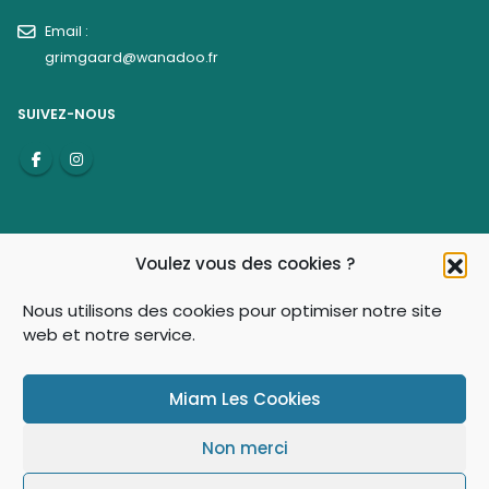
Email :
grimgaard@wanadoo.fr
SUIVEZ-NOUS
Voulez vous des cookies ?
Nous utilisons des cookies pour optimiser notre site
web et notre service.
© Grimgaard 2021-2026 - Tous droits réservés
Miam Les Cookies
Non merci