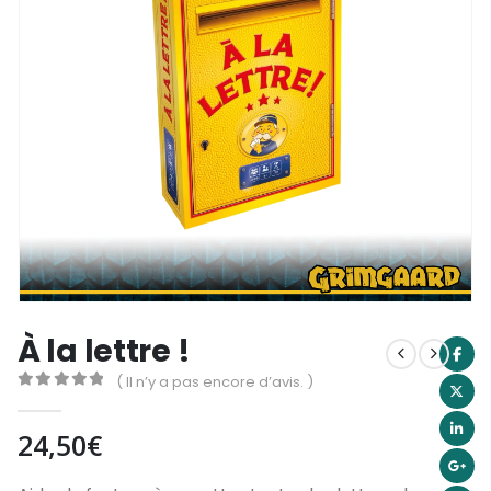
À la lettre !
( Il n’y a pas encore d’avis. )
0
out of 5
24,50
€