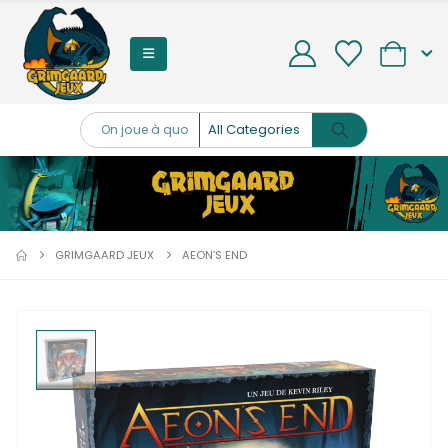
0
GRIMGAARD JEUX
AEON’S END