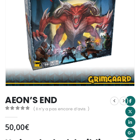
AEON’S END
( Il n’y a pas encore d’avis. )
0
out of 5
50,00
€